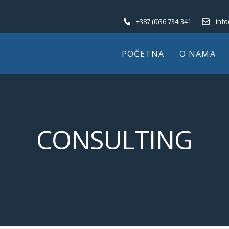
+387 (0)36 734-341
inf
POČETNA
O NAMA
CONSULTING