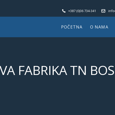
+387 (0)36 734-341
inf
POČETNA
O NAMA
VA FABRIKA TN BOS