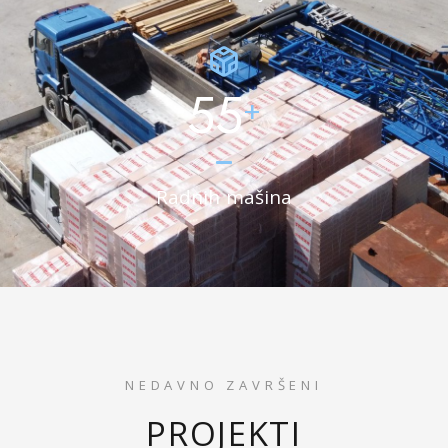
55
+
Radnih mašina
NEDAVNO ZAVRŠENI
PROJEKTI