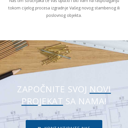
Naš tim stručnjaka će Vas uputiti i biti Vam na raspolaganju
tokom cijelog procesa izgradnje Vašeg novog stambenog ili
poslovnog objekta.
ZAPOČNITE SVOJ
NOVI
PROJEKAT
SA NAMA!