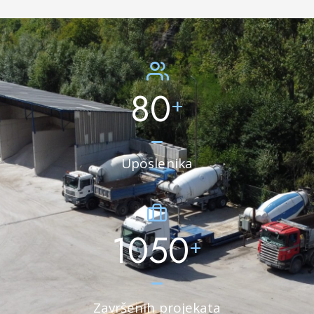
80
+
Uposlenika
1050
+
Završenih projekata