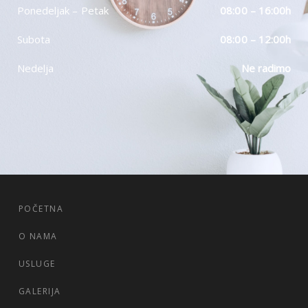
Ponedeljak – Petak
08:00 – 16:00h
Subota
08:00 – 12:00h
Nedelja
Ne radimo
POČETNA
O NAMA
USLUGE
GALERIJA