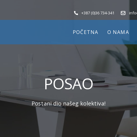
+387 (0)36 734-341
inf
POČETNA
O NAMA
POSAO
Postani dio našeg kolektiva!