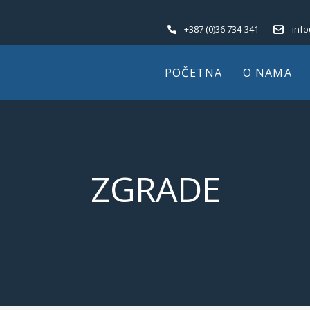
+387 (0)36 734-341
inf
POČETNA
O NAMA
ZGRADE