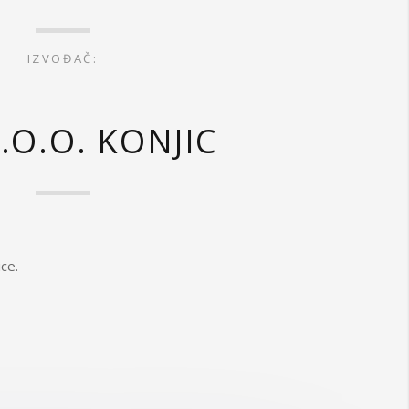
IZVOĐAČ:
.O.O. KONJIC
ce.