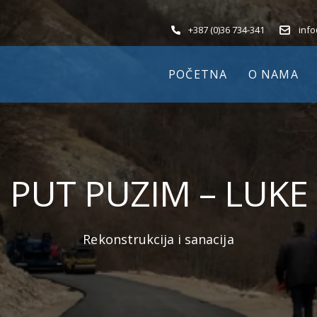
+387 (0)36 734-341
inf
POČETNA
O NAMA
PUT PUZIM – LUKE
Rekonstrukcija i sanacija