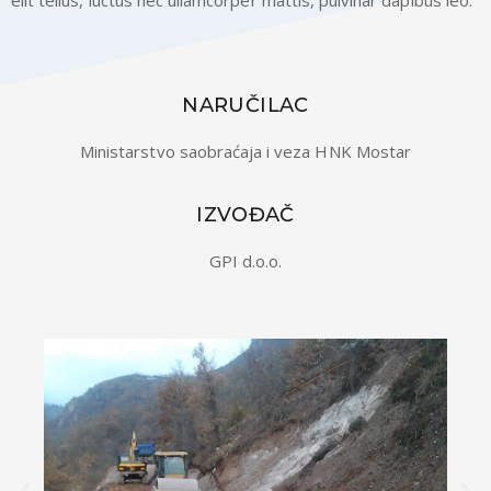
elit tellus, luctus nec ullamcorper mattis, pulvinar dapibus leo.
NARUČILAC
Ministarstvo saobraćaja i veza HNK Mostar
IZVOĐAČ
GPI d.o.o.