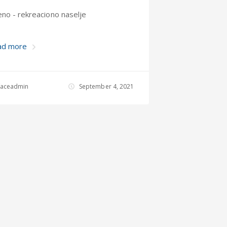
no - rekreaciono naselje
ad more
rfaceadmin
September 4, 2021