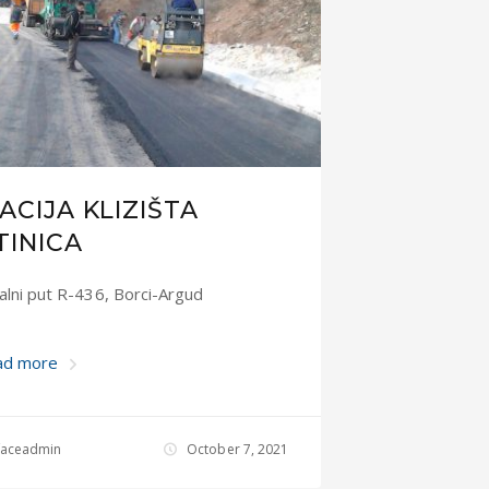
ACIJA KLIZIŠTA
TINICA
alni put R-436, Borci-Argud
ad more
rfaceadmin
October 7, 2021