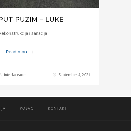
PUT PUZIM – LUKE
Rekonstrukcija i sanacija
Read more
interfaceadmin
September 4, 2021
IJA
POSAO
KONTAKT