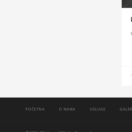
POČETNA
O NAMA
USLUGE
GALER