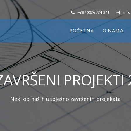
+387 (0)36 734-341
inf
POČETNA
O NAMA
ZAVRŠENI PROJEKTI 
Neki od naših uspješno završenih projekata