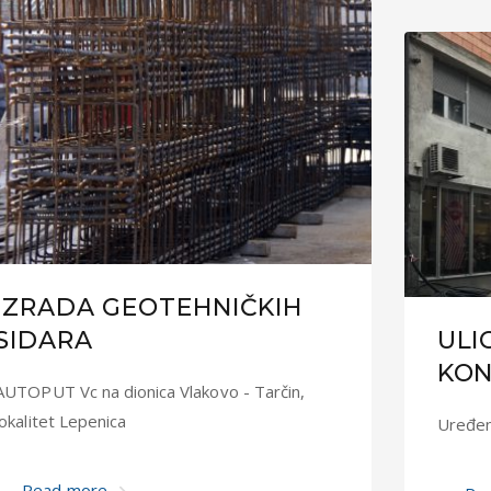
IZRADA GEOTEHNIČKIH
SIDARA
ULI
KON
AUTOPUT Vc na dionica Vlakovo - Tarčin,
lokalitet Lepenica
Uređenj
Read more