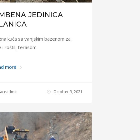
MBENA JEDINICA
LANICA
na kuća sa vanjskim bazenom za
 i roštilj terasom
ad more
rfaceadmin
October 9, 2021