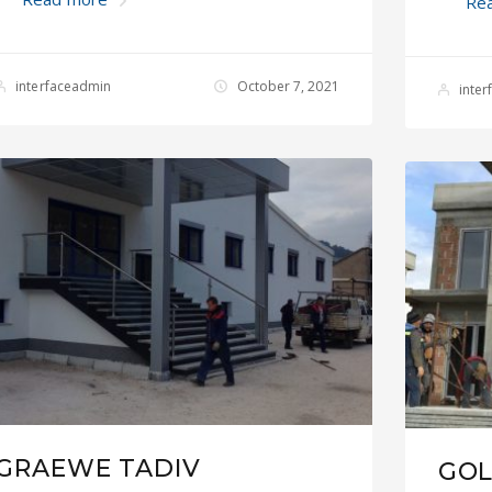
Re
interfaceadmin
October 7, 2021
inte
GRAEWE TADIV
GOL