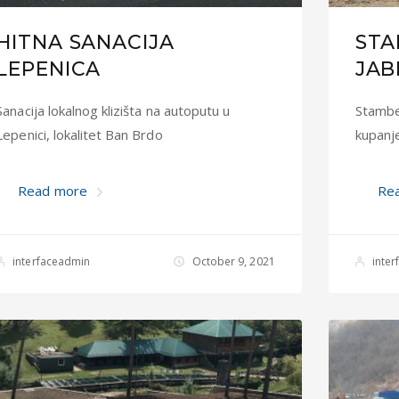
HITNA SANACIJA
STA
LEPENICA
JAB
Sanacija lokalnog klizišta na autoputu u
Stambe
Lepenici, lokalitet Ban Brdo
kupanje
Read more
Re
interfaceadmin
October 9, 2021
inte